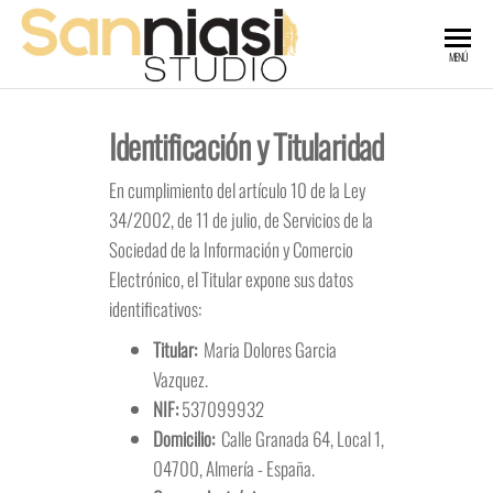
Saltar
al
SANNIASI
Artes
MENÚ
Graficas,
contenido
Diseño
STUDIO
Gráfico
y Web
Identificación y Titularidad
En cumplimiento del artículo 10 de la Ley
34/2002, de 11 de julio, de Servicios de la
Sociedad de la Información y Comercio
Electrónico, el Titular expone sus datos
identificativos:
Titular:
Maria Dolores Garcia
Vazquez.
NIF:
537099932
Domicilio:
Calle Granada 64, Local 1,
04700, Almería - España.