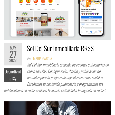
Sol Del Sur Inmobiliaria RRSS
MAY
27
Por
MARIA GARCIA
2023
Sol Del Sur Inmobiliaria creación de cuentas publicitarias en
redes sociales. Configuración, diseño y publicación de
Desactivad
anuncios para tu páginas de negocios en redes sociales
o
Diseñamos tu contenido publicitario y programamos tus
publicaciones en redes sociales Dale más visibilidad a tu negocio en redes!!