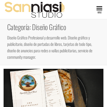
Saltar
al
SANNIASI
Artes
MENÚ
Graficas,
contenido
Diseño
STUDIO
Gráfico
Categoría:
Diseño Gráfico
y Web
Diseño Gráfico Profesional y desarrollo web. Diseño gráfico y
publicitario, diseño de portadas de libros, tarjetas de todo tipo,
diseño de anuncios para redes o vallas publicitarias, servicio de
community manager.