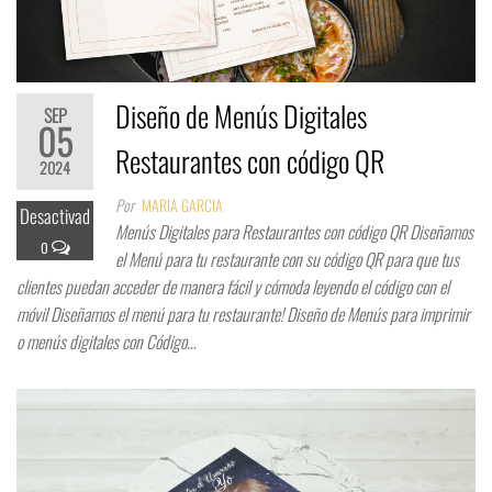
Diseño de Menús Digitales
SEP
05
Restaurantes con código QR
2024
Por
MARIA GARCIA
Desactivad
Menús Digitales para Restaurantes con código QR Diseñamos
o
el Menú para tu restaurante con su código QR para que tus
clientes puedan acceder de manera fácil y cómoda leyendo el código con el
móvil Diseñamos el menú para tu restaurante! Diseño de Menús para imprimir
o menús digitales con Código…