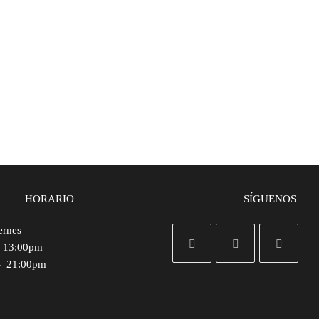
HORARIO
SÍGUENOS
ernes
– 13:00pm
– 21:00pm