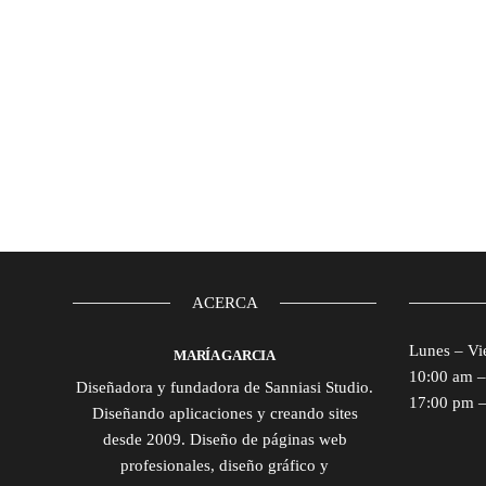
ACERCA
Lunes – Vi
MARÍA GARCIA
10:00 am 
Diseñadora y fundadora de Sanniasi Studio.
17:00 pm 
Diseñando aplicaciones y creando sites
desde 2009. Diseño de páginas web
profesionales, diseño gráfico y