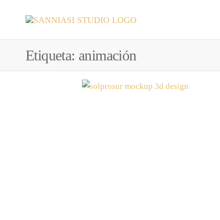
Saltar
al
Artes
SANNIASI
Graficas,
contenido
Diseño
STUDIO
Gráfico
Etiqueta:
animación
y Web