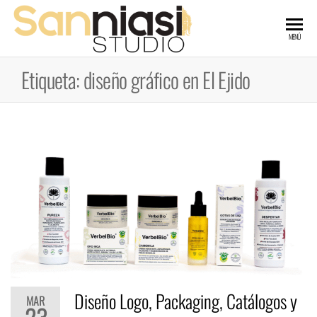
Saltar
al
SANNIASI
Artes
MENÚ
Graficas,
contenido
Diseño
STUDIO
Gráfico
Etiqueta:
diseño gráfico en El Ejido
y Web
Diseño Logo, Packaging, Catálogos y
MAR