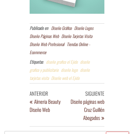
Publicado en
Diseño Gráfico
Diseño Logos
Diseño Páginas Web
Diseño Tarjetas Visita
Diseño Web Profesional
Tiendas Online -
Ecommerce
Etiquetas
diseño grafico el Ejido
diseño
grafico y publicitario
diseño logo
diseño
tarjetas visita
Diseño web el Ejido
Navegación
Entrada
Entrada
ANTERIOR
SIGUIENTE
de
anterior
siguiente
Almeria Beauty
Diseño páginas web
Diseño Web
Cruz Guillén
entradas
Abogados